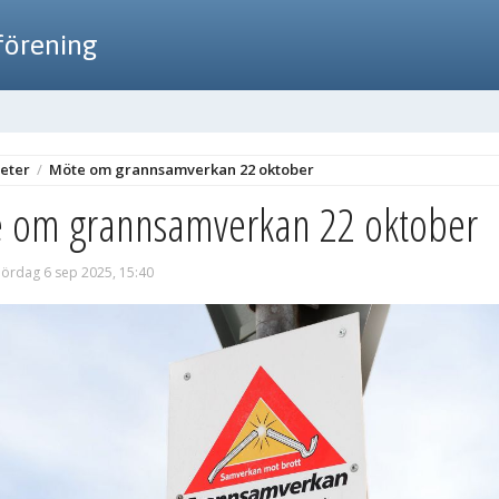
förening
eter
/
Möte om grannsamverkan 22 oktober
 om grannsamverkan 22 oktober
lördag 6 sep 2025, 15:40