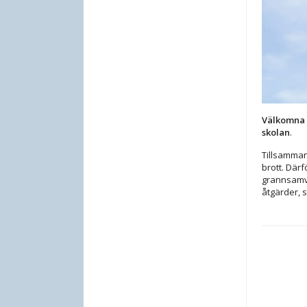
Välkomna 
skolan
.
Tillsammans
brott. Där
grannsamve
åtgärder, 