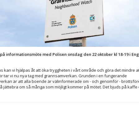
på informationsmöte med Polisen onsdag den 22 oktober kl 18-19 i Eng
 kan vi hjälpas åt att öka tryggheten i vårt område och göra det mindre att
för tar vi nu nya tag med grannsamverkan. Grunden i en fungerande
rkan är att alla boende är välinformerade om - och genomför - brottsf
så jättebra om så många som möjligt kommer på mötet. Det bjuds på kaffe 