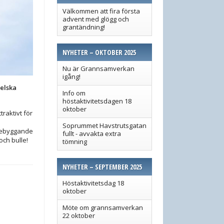
Välkommen att fira första
advent med glögg och
grantändning!
NYHETER – OKTOBER 2025
Nu är Grannsamverkan
igång!
elska
Info om
höstaktivitetsdagen 18
oktober
raktivt för
Soprummet Havstrutsgatan
örebyggande
fullt - avvakta extra
och bulle!
tömning
NYHETER – SEPTEMBER 2025
Höstaktivitetsdag 18
oktober
Möte om grannsamverkan
22 oktober