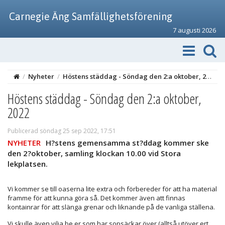
Carnegie Äng Samfällighetsförening
7 augusti 2026
/
Nyheter
/
Höstens städdag - Söndag den 2:a oktober, 2022
Höstens städdag - Söndag den 2:a oktober,
2022
Publicerad söndag 25 sep 2022, 17:51
NYHETER
H?stens gemensamma st?ddag kommer ske
den 2?oktober, samling klockan 10.00 vid Stora
lekplatsen.
Vi kommer se till oaserna lite extra och förbereder för att ha material
framme för att kunna göra så. Det kommer även att finnas
kontainrar för att slänga grenar och liknande på de vanliga ställena.
Vi skulle även vilja be er som har sopsäckar över (alltså utöver ert