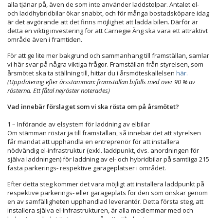
alla tjänar på, även de som inte använder laddstolpar. Antalet el-
och laddhybridbilar ökar snabbt, och för många bostadsköpare idag
är det avgörande att det finns möjlighet att ladda bilen. Därför är
detta en viktig investering för att Carnegie Äng ska vara ett attraktivt
område även i framtiden.
För att ge lite mer bakgrund och sammanhang till framställan, samlar
vi här svar på några viktiga frågor. Framställan från styrelsen, som
årsmötet ska ta ställning till, hittar du i årsmöteskallelsen
här.
(Uppdatering efter årsstämman: framställan bifölls med över 90 % av
rösterna. Ett fåtal nejröster noterades)
Vad innebär förslaget som vi ska rösta om på årsmötet?
1 – Införande av elsystem för laddning av elbilar
Om stämman röstar ja till framställan, så innebär det att styrelsen
får mandat att upphandla en entreprenör för att installera
nödvändig el-infrastruktur (exkl. laddpunkt, dvs. anordningen för
själva laddningen) för laddning av el- och hybridbilar på samtliga 215
fasta parkerings- respektive garageplatser i området.
Efter detta steg kommer det vara möjligt att installera laddpunkt på
respektive parkerings- eller garageplats för den som önskar genom
en av samfälligheten upphandlad leverantör. Detta första steg, att
installera själva el-infrastrukturen, är alla medlemmar med och