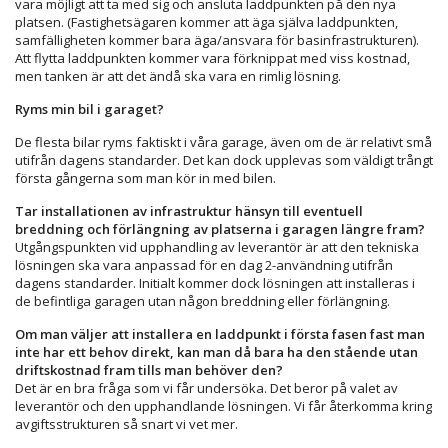
vara möjligt att ta med sig och ansluta laddpunkten på den nya
platsen. (Fastighetsägaren kommer att äga själva laddpunkten,
samfälligheten kommer bara äga/ansvara för basinfrastrukturen).
Att flytta laddpunkten kommer vara förknippat med viss kostnad,
men tanken är att det ändå ska vara en rimlig lösning.
Ryms min bil i garaget?
De flesta bilar ryms faktiskt i våra garage, även om de är relativt små
utifrån dagens standarder. Det kan dock upplevas som väldigt trångt
första gångerna som man kör in med bilen.
Tar installationen av infrastruktur hänsyn till eventuell
breddning och förlängning av platserna i garagen längre fram?
Utgångspunkten vid upphandling av leverantör är att den tekniska
lösningen ska vara anpassad för en dag 2-användning utifrån
dagens standarder. Initialt kommer dock lösningen att installeras i
de befintliga garagen utan någon breddning eller förlängning.
Om man väljer att installera en laddpunkt i första fasen fast man
inte har ett behov direkt, kan man då bara ha den stående utan
driftskostnad fram tills man behöver den?
Det är en bra fråga som vi får undersöka. Det beror på valet av
leverantör och den upphandlande lösningen. Vi får återkomma kring
avgiftsstrukturen så snart vi vet mer.