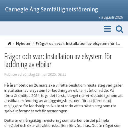
Carnegie Äng Samfällighetsförening
7 augusti 2026
/
Nyheter
/
Frågor och svar: Installation av elsystem för laddning av elbilar
Frågor och svar: Installation av elsystem för
laddning av elbilar
Publicerad söndag 23 mar 2025, 08:25
På årsmötet den 26 mars ska vi fatta beslut om nästa steg vad gäller
installation av elsystem för laddning av elbilar i vårt område. På
förra årsmötet, 2024, togs det första steget när vi röstade igenom att
ansöka om ändring av anläggningsbesluten för att (förenklat)
möjliggöra för laddstolpar. Nu är vi redo att ta nästa steg som rör
själva införandet och finansieringen.
Detta är en långsiktig investering som stärker värdet på hela
området och ökar attraktionskraften för våra hus. Det är något som