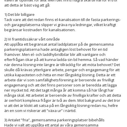
valen är optimalt för alla. Men det finns några skäl till varför vi tror
att detta är bäst väg att gå:
1) Det blir billigare
Tack vare att det redan finns el-kanalisation till de fasta parkerings-
och garageplatserna slipper vi gräva nya ledningar, vilket kraftigt
begränsar kostnaden för kanalisationen.
2) Vi framtidssäkrar vårt område
Att upplåta ett begränsat antal laddplatser på de gemensamma
parkeringsplatserna hade antagligen löst behovet för en tid
framöver. Men el- och laddhybridbilar blir allt vanligare och
efterfrågan ökar på att kunna ladda sin bil hemma. Så vad händer
när denna lösning inte längre är tillräcklig för att möta behovet? Det
skulle då krävas ytterligare arbete, pengar och engagemang för att
utöka kapaciteten och hitta en mer långsiktig lösning. Detta är ett
arbete där vi som samfällighetsförening är beroende av frivilligt
engagemang och att det finns personer som är beredda att lägga
ner mycket tid. Att det tagit många år att komma så här långt har
många skäl. Att arbetet är beroende av frivilliga krafter och att detta
är oerhört komplexa frågor är två av dem. Mot bakgrund av det tror
vi att det är klokt att satsa på en långsiktig lösning redan nu, hellre
än en som vi riskerar att ”växa ur” i närtid.
3) Antalet ”fria”, gemensamma parkeringsplatser bibehålls
Hade vi valt att upplåta ett antal av våra gemensamma