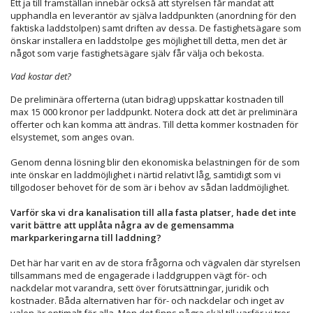
Ett ja till framställan innebär också att styrelsen får mandat att
upphandla en leverantör av själva laddpunkten (anordning för den
faktiska laddstolpen) samt driften av dessa. De fastighetsägare som
önskar installera en laddstolpe ges möjlighet till detta, men det är
något som varje fastighetsägare själv får välja och bekosta.
Vad kostar det?
De preliminära offerterna (utan bidrag) uppskattar kostnaden till
max 15 000 kronor per laddpunkt. Notera dock att det är preliminära
offerter och kan komma att ändras. Till detta kommer kostnaden för
elsystemet, som anges ovan.
Genom denna lösning blir den ekonomiska belastningen för de som
inte önskar en laddmöjlighet i närtid relativt låg, samtidigt som vi
tillgodoser behovet för de som är i behov av sådan laddmöjlighet.
Varför ska vi dra kanalisation till alla fasta platser, hade det inte
varit bättre att upplåta några av de gemensamma
markparkeringarna till laddning?
Det här har varit en av de stora frågorna och vägvalen där styrelsen
tillsammans med de engagerade i laddgruppen vägt för- och
nackdelar mot varandra, sett över förutsättningar, juridik och
kostnader. Båda alternativen har för- och nackdelar och inget av