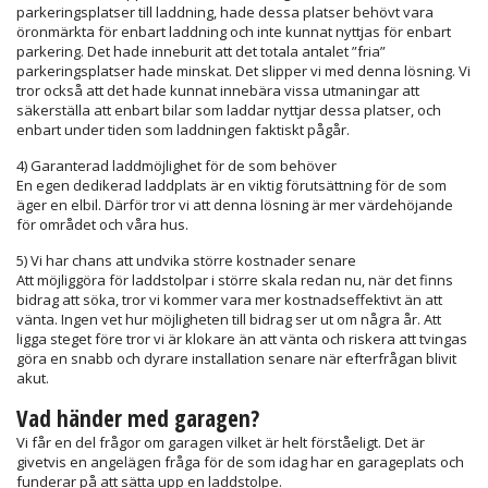
parkeringsplatser till laddning, hade dessa platser behövt vara
öronmärkta för enbart laddning och inte kunnat nyttjas för enbart
parkering. Det hade inneburit att det totala antalet ”fria”
parkeringsplatser hade minskat. Det slipper vi med denna lösning. Vi
tror också att det hade kunnat innebära vissa utmaningar att
säkerställa att enbart bilar som laddar nyttjar dessa platser, och
enbart under tiden som laddningen faktiskt pågår.
4) Garanterad laddmöjlighet för de som behöver
En egen dedikerad laddplats är en viktig förutsättning för de som
äger en elbil. Därför tror vi att denna lösning är mer värdehöjande
för området och våra hus.
5) Vi har chans att undvika större kostnader senare
Att möjliggöra för laddstolpar i större skala redan nu, när det finns
bidrag att söka, tror vi kommer vara mer kostnadseffektivt än att
vänta. Ingen vet hur möjligheten till bidrag ser ut om några år. Att
ligga steget före tror vi är klokare än att vänta och riskera att tvingas
göra en snabb och dyrare installation senare när efterfrågan blivit
akut.
Vad händer med garagen?
Vi får en del frågor om garagen vilket är helt förståeligt. Det är
givetvis en angelägen fråga för de som idag har en garageplats och
funderar på att sätta upp en laddstolpe.