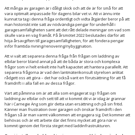
Att många av garagen är i dåligt skick och att de är för små för att
vara optimalt anpassade för dagens bilar vet vi. Att vi ännu inte
kunnat ta tag i denna fråga ordentligt och vidta åtgärder beror på att
man historiskt inte satt av nödvändiga pengar för underhåll i
garagesamfälligheten samt att det rått delade meningar om vad som
skulle vara en väg framåt. På årsmötet 2022 beslutades därför att
höja årsavgiften till garagesamfälligheten, för att fondera pengar
inför framtida rivning/renovering/nybyggnation.
Att vi valt att separera denna fråga från frågan om laddning av
elbilar beror bland annat på att de båda är stora och komplexa
frågor som vi helt enkelt inte haft kapacitet att hantera parallellt. Att
separera frågorna är vad den lantmäterikonsult styrelsen anlitat
rådgett oss att göra – det har också varit en förutsättning för att få
framdrift i i alla fall en av dessa frågor.
Värt att påminna om är att alla som engagerat sig i frågan om
laddning av elbilar och sett till att vi kommit dit vi är idag är grannar
här i Carnegie Äng som gör detta utan ersättning och på sin fritid.
Känner man frustration över garagen och önskar framdrift i den
frågan så är man varmt välkommen att engagera sig. Det kommer att
behövas och är ett arbete där det finns mycket att göra när vi
kommit igenom det första steget med laddinfrastrukturen.