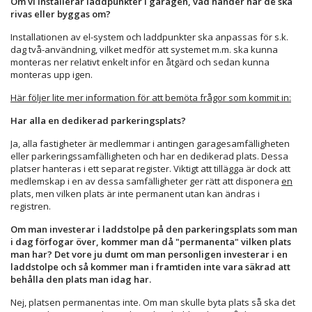
Om vi installerar laddpunkter i garagen, vad händer när de ska
rivas eller byggas om?
Installationen av el-system och laddpunkter ska anpassas för s.k.
dag två-användning, vilket medför att systemet m.m. ska kunna
monteras ner relativt enkelt inför en åtgärd och sedan kunna
monteras upp igen.
Här följer lite mer information för att bemöta frågor som kommit in:
Har alla en dedikerad parkeringsplats?
Ja, alla fastigheter är medlemmar i antingen garagesamfälligheten
eller parkeringssamfälligheten och har en dedikerad plats. Dessa
platser hanteras i ett separat register. Viktigt att tillägga är dock att
medlemskap i en av dessa samfälligheter ger rätt att disponera
en
plats, men vilken plats är inte permanent utan kan ändras i
registren.
Om man investerar i laddstolpe på den parkeringsplats som man
i dag förfogar över, kommer man då "permanenta" vilken plats
man har? Det vore ju dumt om man personligen investerar i en
laddstolpe och så kommer man i framtiden inte vara säkrad att
behålla den plats man idag har.
Nej, platsen permanentas inte. Om man skulle byta plats så ska det