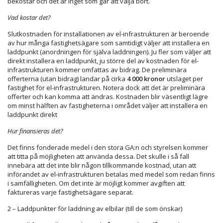
bekostar och det är inget som går att välja bort.
Vad kostar det?
Slutkostnaden för installationen av el-infrastrukturen är beroende
av hur många fastighetsägare som samtidigt väljer att installera en
laddpunkt (anordningen för själva laddningen). Ju fler som väljer att
direkt installera en laddpunkt, ju större del av kostnaden för el-
infrastrukturen kommer omfattas av bidrag. De preliminära
offerterna (utan bidrag) landar på cirka
4 000 kronor
utslaget per
fastighet för el-infrastrukturen. Notera dock att det är preliminära
offerter och kan komma att ändras. Kostnaden blir väsentligt lägre
om minst hälften av fastigheterna i området väljer att installera en
laddpunkt direkt
Hur finansieras det?
Det finns fonderade medel i den stora GA:n och styrelsen kommer
att titta på möjligheten att använda dessa. Det skulle i så fall
innebära att det inte blir någon tillkommande kostnad, utan att
införandet av el-infrastrukturen betalas med medel som redan finns
i samfälligheten. Om det inte är möjligt kommer avgiften att
faktureras varje fastighetsägare separat.
2 – Laddpunkter för laddning av elbilar (till de som önskar)