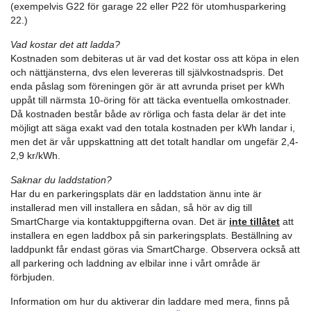
(exempelvis G22 för garage 22 eller P22 för utomhusparkering
22.)
Vad kostar det att ladda?
Kostnaden som debiteras ut är vad det kostar oss att köpa in elen
och nättjänsterna, dvs elen levereras till självkostnadspris. Det
enda påslag som föreningen gör är att avrunda priset per kWh
uppåt till närmsta 10-öring för att täcka eventuella omkostnader.
Då kostnaden består både av rörliga och fasta delar är det inte
möjligt att säga exakt vad den totala kostnaden per kWh landar i,
men det är vår uppskattning att det totalt handlar om ungefär 2,4-
2,9 kr/kWh.
Saknar du laddstation?
Har du en parkeringsplats där en laddstation ännu inte är
installerad men vill installera en sådan, så hör av dig till
SmartCharge via kontaktuppgifterna ovan. Det är
inte tillåtet
att
installera en egen laddbox på sin parkeringsplats. Beställning av
laddpunkt får endast göras via SmartCharge. Observera också att
all parkering och laddning av elbilar inne i vårt område är
förbjuden.
Information om hur du aktiverar din laddare med mera, finns på