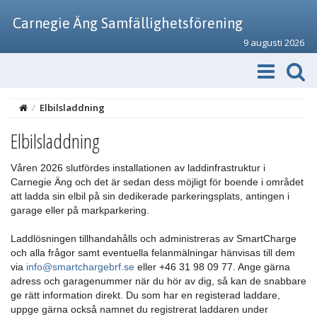
Carnegie Äng Samfällighetsförening
9 augusti 2026
/
Elbilsladdning
Elbilsladdning
Våren 2026 slutfördes installationen av laddinfrastruktur i
Carnegie Äng och det är sedan dess möjligt för boende i området
att ladda sin elbil på sin dedikerade parkeringsplats, antingen i
garage eller på markparkering.
Laddlösningen tillhandahålls och administreras av SmartCharge
och alla frågor samt eventuella felanmälningar hänvisas till dem
via
info@smartchargebrf.se
eller +46 31 98 09 77. Ange gärna
adress och garagenummer när du hör av dig, så kan de snabbare
ge rätt information direkt. Du som har en registerad laddare,
uppge gärna också namnet du registrerat laddaren under